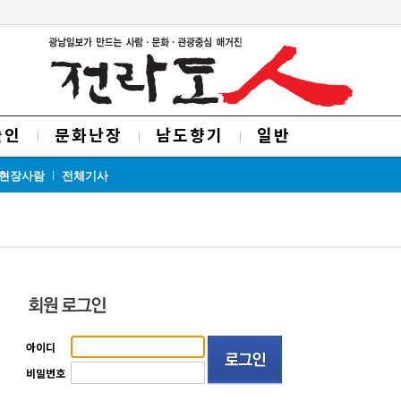
술인
문화난장
남도향기
일반
현장사람
전체기사
아이디
비밀번호