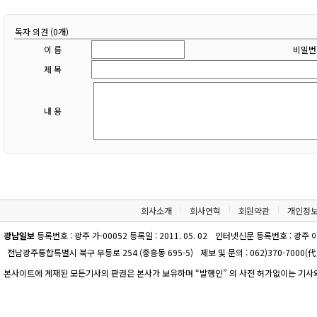
독자 의견 (0개)
이 름
비밀번
제 목
내 용
회사소개
회사연혁
회원약관
개인정
광남일보
등록번호 : 광주 가-00052 등록일 : 2011. 05. 02
인터넷신문 등록번호 : 광주 아-00
전남광주통합특별시 북구 무등로 254 (중흥동 695-5)
제보 및 문의 : 062)370-7000(代)
본사이트에 게재된 모든기사의 판권은 본사가 보유하며 “발행인” 의 사전 허가없이는 기사