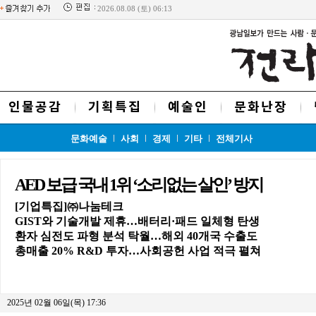
2026.08.08 (토) 06:13
인물공감
기획특집
예술인
문화난장
문화예술
사회
경제
기타
전체기사
AED 보급 국내 1위 ‘소리없는 살인’ 방지
[기업특집]㈜나눔테크
GIST와 기술개발 제휴…배터리·패드 일체형 탄생
환자 심전도 파형 분석 탁월…해외 40개국 수출도
총매출 20% R&D 투자…사회공헌 사업 적극 펼쳐
2025년 02월 06일(목) 17:36