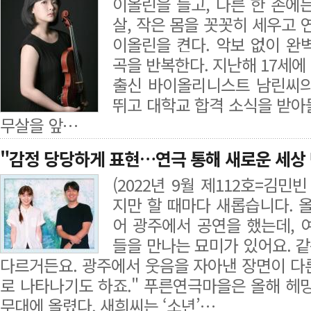
이올린을 들고, 다른 한 손에는 
살, 작은 몸을 꼿꼿히 세우고 
이올린을 켠다. 악보 없이 완
곡을 반복한다. 지난해 17세
출신 바이올리니스트 남린씨의
뛰고 대학교 합격 소식을 받아
무살을 앞…
"감정 당당하게 표현…연극 통해 새로운 세상
(2022년 9월 제112호=김민
지만 할 때마다 새롭습니다. 
어 광주에서 공연을 했는데, 
들을 만나는 묘미가 있어요. 
다르거든요. 광주에서 웃음을 자아낸 장면이 다
로 나타나기도 하죠." 푸른연극마을은 올해 헤밍
무대에 올렸다. 새희씨는 ‘소년’…