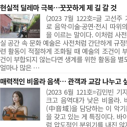
현실적 딜레마 극복…꿋꿋하게 제 길 갈 것
(2023 7월 122호=글 고선
로 음악·미술·공연·전시 따위
을 이르는 말이다. 이처럼 사전
실 공간 속 문화 예술은 사전처럼 간단하게 규정될
련 활동이 적절하게 조화될 때 예술의 조건이 부
건이 부합되지 않는다면 생계를 위한 활동을 별도
얼마나 많은 …
매력적인 비올라 음색… 관객과 교감 나누고 
(2023 6월 121호=김민빈 
크고 음역대가 낮은 비올라.
(中音域)을 담당하는 이 악
을 갖고 있는 게 특징이다. 
럼 압도적인 분위기를 내진 않