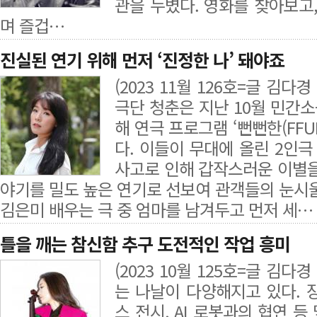
관을 누볐다. 영화를 찾아보고
며 즐겁…
진실된 연기 위해 먼저 ‘진정한 나’ 돼야죠
(2023 11월 126호=글 김다
극단 청춘은 지난 10월 민간
해 연극 프로그램 ‘뻔뻔한(FFU
다. 이들이 무대에 올린 2인극 
사고로 인해 갑작스러운 이별을
야기를 밀도 높은 연기로 선보여 관객들의 눈시울
김은미 배우는 극 중 엄마를 남겨두고 먼저 세…
틀을 깨는 참신함 추구 도전적인 작업 흥미
(2023 10월 125호=글 김다
는 나날이 다양해지고 있다. 
스 전시, AI 로봇과의 협연 등