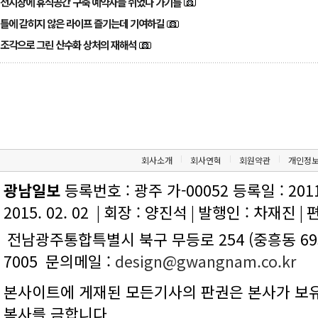
전시장에 휴식공간 구축 예약자들 쉬었다 가기를
틀에 갇히지 않은 라이프 즐기는데 기여하길
조각으로 그린 산수화 상처의 재해석
회사소개
회사연혁
회원약관
개인정
광남일보
등록번호 : 광주 가-00052 등록일 : 2011.
2015. 02. 02
|
회장 : 양진석
|
발행인 : 차재진
|
편
전남광주통합특별시 북구 무등로 254 (중흥동 695
7005
문의메일 :
design@gwangnam.co.kr
본사이트에 게재된 모든기사의 판권은 본사가 보유
복사를 금합니다