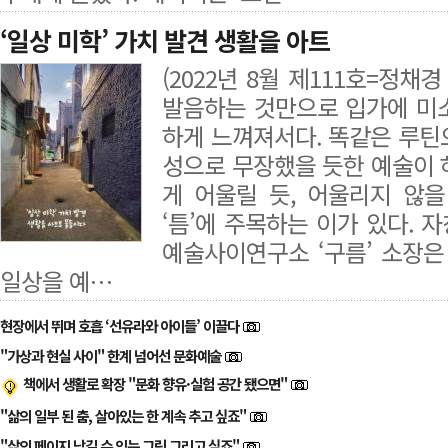
‘일상 미학’ 가치 발견 생활을 아트
(2022년 8월 제111호=정채
발음하는 것만으로 입가에 미
하게 느껴져서다. 똑같은 루틴
성으로 무장했을 듯한 예술이 
게 어울릴 듯, 어울리지 않을
‘틈’에 주목하는 이가 있다.
예술사이연구소 ‘구름’ 소장은
일상을 예…
현장에서 뛰며 호흡 ‘선유라와 아이들’ 이끌다
"가상과 현실 사이" 한계 넘어선 문화예술
책에서 생활로 확장 "문화 향유·실험 공간 됐으면"
"삶의 일부 된 춤, 살아있는 한 계속 추고 싶죠"
"삶의 페이지 남길 수 있는 그림 그리고 싶죠"