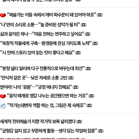
"예술가는 어둠 속에서 깨어 파수꾼이 돼 있어야 하죠"
‘나’만의 소리로 소통…"늘 준비된 성악가 될 터"
삶과 음악은 하나…"마음 전하는 연주하고 싶어요"
"독창적 작품세계 구축…환경문제 관심 가지도록 노력"
"시 안에 스토리 있어 읽는 맛이 좋다고 해요"
"분청 널리 알리며 다구 전통적으로 바꾸는데 최선"
‘안식처 같은 곳’…낮은 자세로 소통 고민
받아라! 나의 ‘응원’…"긍정 에너지 전해요"
"음악 매개로 영감 나누는 공간됐으면 하는 거죠"
"작가는대변자 역할 하는 것, 그림은 제 숙제죠"
세계적 전위예술가 지향 작가적 보폭 넓히겠다
"균형감 잃지 않고 꾸준하게 활동…생각 담는 작업에 집중"