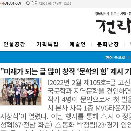
2026.08.07 (금) 12:22
인물공감
기획특집
예술인
문화난장
현장 속으로
"미래가 되는 글 많이 창작 ‘문학의 힘’ 제시 
(2022년 2월 제105호=글 고
국문학과 지역문학을 견인하면
작가 4명이 문인으로서 첫 발을 
시 본사 사옥 1층 MVG라운지에
시상식’이 열렸다. 이날 행사를 통해 △시 이정임
성혁(67·전남 화순) △동화 박청림(23·경기 안