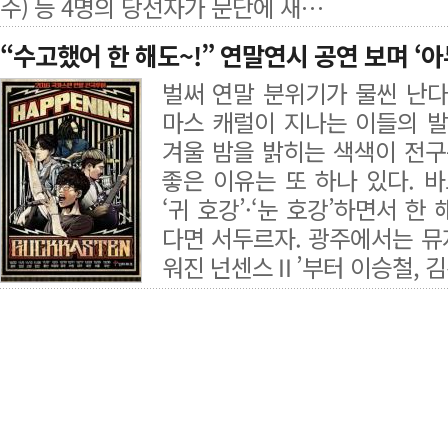
주) 등 4명의 당선자가 문단에 새…
“수고했어 한 해도~!” 연말연시 공연 보며 ‘아듀
벌써 연말 분위기가 물씬 난다
마스 캐럴이 지나는 이들의 발
겨울 밤을 밝히는 색색이 전구
좋은 이유는 또 하나 있다. 
‘귀 호강’·‘눈 호강’하면서 한
다면 서두르자. 광주에서는 뮤지
워진 넌센스Ⅱ’부터 이승철, 김