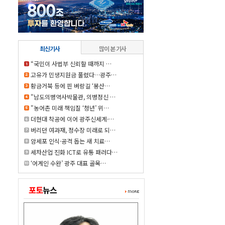
최신기사
많이 본 기사
“국민이 사법부 신뢰할 때까지 …
고유가 민생지원금 풀렸다…광주…
황금거북 등에 핀 벼랑길 ‘봉산…
"남도의병역사박물관, 의병정신 …
"농어촌 미래 책임질 ‘청년’ 위…
더현대 착공에 이어 광주신세계·…
버리던 여과재, 정수장 미래로 되…
암세포 인식·공격 돕는 새 치료…
세차산업 진화 ICT로 유통 패러다…
‘어게인 수완’ 광주 대표 골목…
포토
뉴스