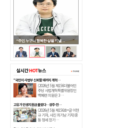
“주민 누구나 행복한 삶을 지낼…
실시간
HOT
뉴스
“국민이 사법부 신뢰할 때까지 개혁…
(2026년 5월 제156더불어민
주당 사법개혁특별위원장인
백혜련 의원은 3…
고유가 민생지원금 풀렸다…광주·전…
(2026년 5월 제156호=글 이현
규 기자, 사진 최기남 기자)중
동 정세 장기…