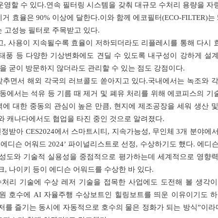
 운영할 수 있다.연속 필터링 시스템을 갖춰 대규모 수처리 용량을 
제거 효율은 90% 이상에 달한다.이와 함께 에코필터(ECO-FILTER)는
는 고성능 필터로 주목받고 있다.
이고, 사용이 지속될수록 효율이 저하되더라도 리플레시를 통해 다시 
태풍 등 다양한 기상변화에도 견딜 수 있도록 내구성이 강하게 설계
장을 굳이 방문하지 않더라도 관리할 수 있는 점도 강점이다.
갖추면서 해외 각국의 러브콜도 쏟아지고 있다.국내에서는 녹조와 각
중동에서는 석유 등 기름 때 제거 및 폐유 처리를 위해 에코피스의 기
에 대한 중동의 관심이 높은 만큼, 현지에 제조공장을 세워 생산 및
르와 캐나다에서도 협업을 타진 중인 것으로 알려졌다.
받아 CES2024에서 스마트시티, 지속가능성, 무인체 3개 분야에
‘에디슨 어워드 2024’ 파이널리스트로 선정, 수상하기도 했다. 에디
완성도와 기술적 실용성을 중점적으로 평가하는데 세계적으로 영향력
크, 나이키 등이 에디슨 어워드를 수상한 바 있다.
수처리 기술에 수상 레저 기술을 접목한 사업에도 도전해 볼 생각이
공원 호수에 AI 자율주행 수상보트인 힐링보트를 띄운 이유이기도 하
저를 즐기는 동시에 자동적으로 호수의 물은 정화가 되는 방식”이라며