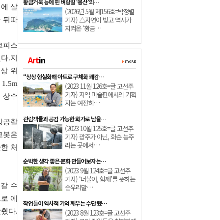
황금거북 등에 핀 벼랑길 ‘봉산’의…
시에 살
(2026년 5월 제156호=박정렬
기자) △자연이 빚고 역사가
 뒤따
지켜온 ‘황금…
코피스
있다.지
Art
in
수상 위
“상상 현실화해 아트로 구체화 쾌감…
1.5m
(2023 11월 126호=글 고선주
기자) 지역 미술판에서의 기획
 상수
자는 여전히…
관람객들과 공감 가능한 화가로 남을…
항공촬
(2023 10월 125호=글 고선주
코봇은
기자) 광주가 아닌, 화순 능주
라는 곳에서…
슷한 처
순박한 생각 좋은 문화 만들어보자는…
(2023 9월 124호=글 고선주
기자) ‘더불어, 함께’를 뜻하는
 갈 수
순우리말…
으로 에
작업들이 역사적 기억 깨우는 수단 됐…
췄다.
(2023 8월 123호=글 고선주