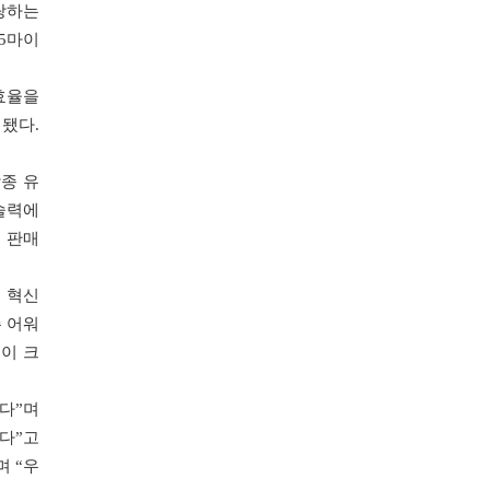
자랑하는
 5마이
효율을
됐다.
종 유
술력에
 판매
서 혁신
슨 어워
이 크
다”며
다”고
 “우