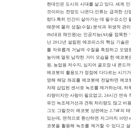
현대인은 도시의 시대를 살고 있다. 세계 인구
것이라는 전망도 나온다.인류는 급격한 산
랐다.특히 인간이 살아가는 데 필수요소인 
때문에 물의 성질(수질) 분석과 위생적 관
㈜(대표 채인원)는 인공지능(AI)을 접목한
난 2012년 설립된 에코피스의 핵심 기술은 
를 자유롭게 거닐며 수질을 측정하고 오염원을
높이에 얼핏 납작한 거미 모습을 한 에코봇
원, 농업용 저수지, 심지어 골프장 내 폰드
에코봇의 활용도가 정점에 다다르는 시기가 
영해 해당 좌표를 에코봇에 전달하면 에코
자체 삽입된 센서로 녹조를 제거하는데, 하루
리량이지만 사람이 필요없고, 24시간 연속
유인 녹조제거선과 견줘 처리량도 많고 비용
그도 그럴것이 에코봇 상판에는 2.7㎾의 태
있는데, 면적으로 환산하면 자그마치 10만㎡
코봇을 활용해 녹조를 제거할 수 있다고 설