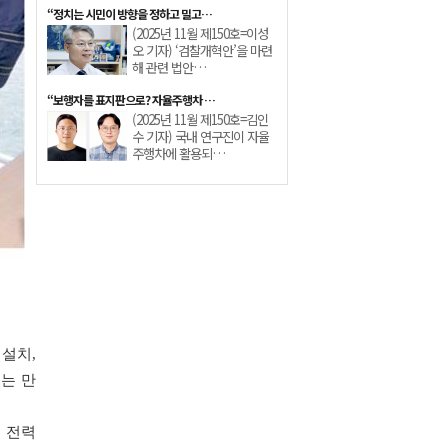
“정치는 시민이 방향을 정하고 밀고…
(2025년 11월 제150호=이성
오 기자) ‘검찰개혁안’을 마련
해 관련 법안…
“보행자를 표지판으로? 자율주행차 …
(2025년 11월 제150호=김인
수 기자) 국내 연구진이 자율
주행차에 활용되…
 설치,
는 만
 전력