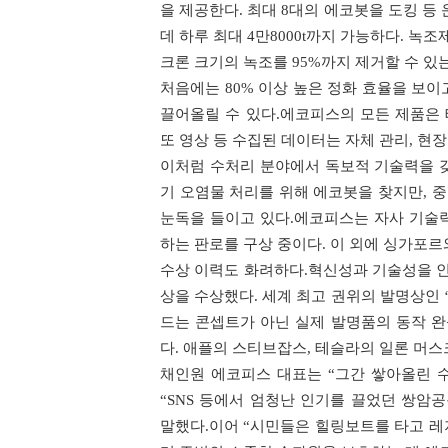
을 제공한다. 최대 8대의 에코봇을 도킹 등
데 하루 최대 4만8000t까지 가능하다. 녹조
크론 크기의 녹조를 95%까지 제거할 수 있
처음에는 80% 이상 높은 정화 효율을 보
끌어올릴 수 있다.에코피스의 모든 제품은 
또 영상 등 수집된 데이터는 자체 관리, 현
이처럼 수처리 분야에서 독보적 기술력을 
기 오염물 처리를 위해 에코봇을 찾지만, 
눈독을 들이고 있다.에코피스는 자사 기술력
하는 판로를 구상 중이다. 이 외에 싱가포
수상 이력도 화려하다.혁신성과 기술성을 인정
상을 수상했다. 세계 최고 권위의 발명상인 
드는 콘셉트가 아닌 실제 발명품의 동작 
다. 애플의 스티브잡스, 테슬라의 일론 머스
채인원 에코피스 대표는 “그간 쌓아올린 
“SNS 등에서 엄청난 인기를 끌었던 쌍암
말했다.이어 “시민들은 힐링보트를 타고 레