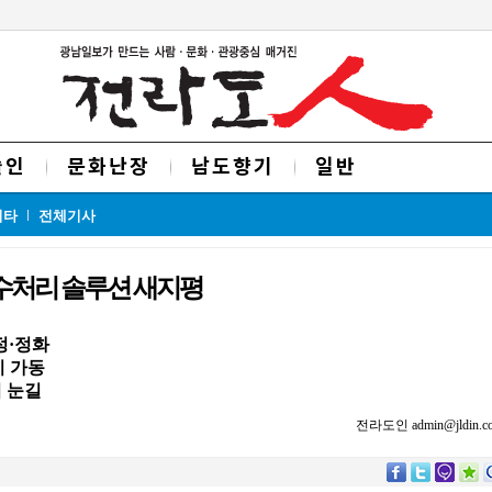
술인
문화난장
남도향기
일반
기타
전체기사
 수처리 솔루션 새지평
정·정화
시 가동
 눈길
전라도인 admin@jldin.co