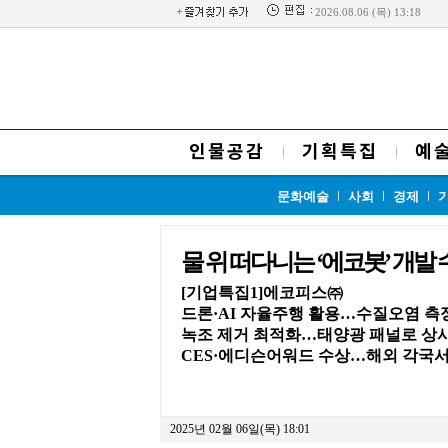
2026.08.06 (목) 13:18
인물공감
기획특집
예
문화예술
사회
경제
물 위 떠다니는 ‘에코봇’ 개발
[기업특집1]에코피스㈜
드론·AI 자율주행 활용…수질오염 측
녹조 제거 최적화…태양광 패널로 상
CES·에디슨어워드 수상…해외 각국서
2025년 02월 06일(목) 18:01