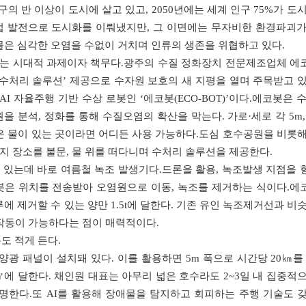
의 반 이상이 도시에 살고 있고, 2050년에는 세계 인구 75%가 도
업 발전으로 도시화를 이뤄냈지만, 그 이면에는 무자비한 환경파괴가
물은 심각한 오염을 수없이 거치며 인류의 생존을 위협하고 있다.
리는 시대적 과제이자 책무다.광주의 수질 정화장치 전문제조업체 에
 ‘수처리 솔루션’ 제공으로 수자원 보호의 새 지평을 열며 주목받고 
AI 자율주행 기반 수상 로봇인 ‘에코봇(ECO-BOT)’이다.에코봇은 
 분석, 정화를 통해 수질오염의 확산을 막는다. 가로·세로 각 5m, 
은 물이 있는 곳이라면 어디든 사용 가능하다.도심 호수공원을 비롯해
까지 장소를 불문, 물 위를 떠다니며 수처리 솔루션을 제공한다.
있는데 바로 여름철 녹조 발생기다.드론을 활용, 녹조발생 지점을 
봇은 위치를 전송받아 오염원으로 이동, 녹조를 제거하는 식이다.에
에 제거할 수 있는 양만 1.5t에 달한다. 기존 유인 녹조제거선과 비
 작동이 가능하다는 점이 매력적이다.
도 적게 든다.
양광 패널이 설치돼 있다. 이를 활용하면 5m 폭으로 시간당 20㎞를
에 달한다. 채인원 대표는 아무리 넓은 호수라도 2~3일 내 집중적
명한다.또 AI를 활용해 장애물을 탐지하고 회피하는 주행 기술도 갖