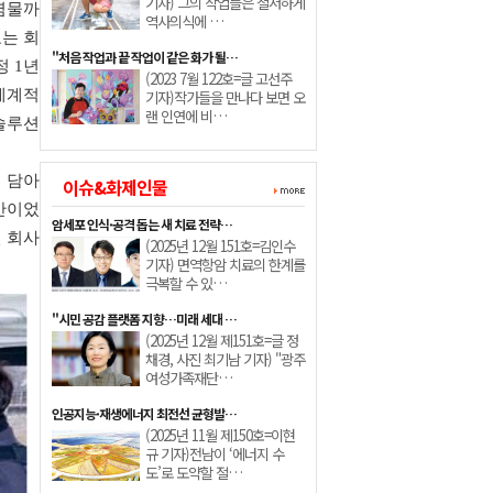
기자) 그의 작업들은 철저하게
염물까
역사의식에 …
표는 회
"처음 작업과 끝 작업이 같은 화가 될…
정 1년
(2023 7월 122호=글 고선주
세계적
기자)작가들을 만나다 보면 오
랜 인연에 비…
솔루션
 담아
이슈&화제인물
간이었
암세포 인식·공격 돕는 새 치료 전략…
인 회사
(2025년 12월 151호=김인수
기자) 면역항암 치료의 한계를
극복할 수 있…
"시민 공감 플랫폼 지향…미래 세대 …
(2025년 12월 제151호=글 정
채경, 사진 최기남 기자) "광주
여성가족재단…
인공지능·재생에너지 최전선 균형발…
(2025년 11월 제150호=이현
규 기자)전남이 ‘에너지 수
도’로 도약할 절…