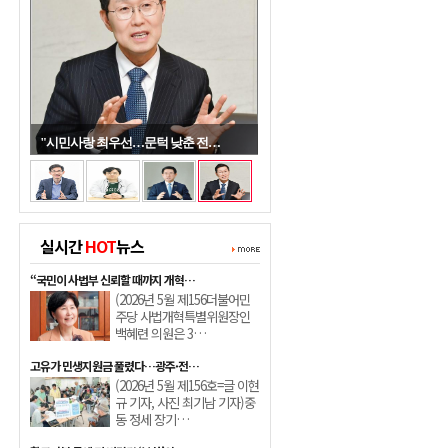
"시민사랑 최우선…문턱 낮춘 전…
실시간
HOT
뉴스
“국민이 사법부 신뢰할 때까지 개혁…
(2026년 5월 제156더불어민
주당 사법개혁특별위원장인
백혜련 의원은 3…
고유가 민생지원금 풀렸다…광주·전…
(2026년 5월 제156호=글 이현
규 기자, 사진 최기남 기자)중
동 정세 장기…