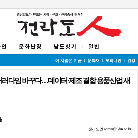
술인
문화난장
남도향기
일반
이 사업은 지금
문화재
오피니언
건강
 패러다임 바꾸다…데이터·제조 결합 용품산업 새
출
전라도인 admin@jldin.co.kr