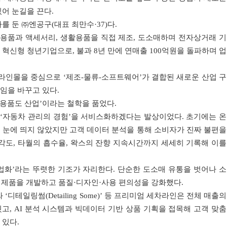
어 눈길을 끈다.
 둔 ㈜엔공구(대표 최만수·37)다.
등 용품과 액세서리, 생활용품을 직접 제조, 도소매하며 전자상거래 기
혁신형 청년기업으로, 불과 8년 만에 연매출 100억원을 돌파하며 업
온라인몰을 중심으로 ‘제조-물류-소프트웨어’가 결합된 새로운 산업 구
임을 바꾸고 있다.
차용품도 산업’이라는 철학을 품었다.
 ‘자동차 관리의 경험’을 서비스화하겠다는 발상이었다. 초기에는 온
 눈에 띄지 않았지만 고객 데이터 분석을 통해 소비자가 진짜 불편을
각도, 타월의 흡수율, 왁스의 잔향 지속시간까지 세세히 기록해 이를
업화’라는 뚜렷한 기조가 자리한다. 단순한 도소매 유통을 벗어나 소
) 제품을 개발하고 품질·디자인·사용 편의성을 강화했다.
’와 ‘디테일링썸(Detailing Some)’ 등 프리미엄 세차라인은 전체 매출의
웠고, AI 분석 시스템과 빅데이터 기반 상품 기획을 접목해 고객 맞춤
 있다.