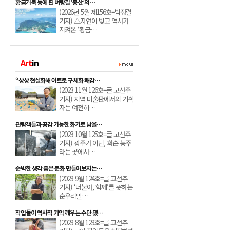
황금거북 등에 핀 벼랑길 ‘봉산’의…
(2026년 5월 제156호=박정렬
기자) △자연이 빚고 역사가
지켜온 ‘황금…
Art
in
“상상 현실화해 아트로 구체화 쾌감…
(2023 11월 126호=글 고선주
기자) 지역 미술판에서의 기획
자는 여전히…
관람객들과 공감 가능한 화가로 남을…
(2023 10월 125호=글 고선주
기자) 광주가 아닌, 화순 능주
라는 곳에서…
순박한 생각 좋은 문화 만들어보자는…
(2023 9월 124호=글 고선주
기자) ‘더불어, 함께’를 뜻하는
순우리말…
작업들이 역사적 기억 깨우는 수단 됐…
(2023 8월 123호=글 고선주