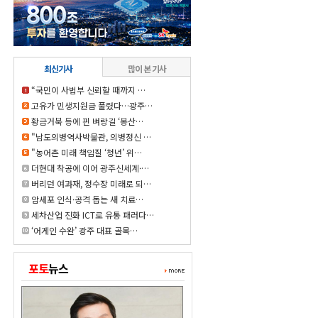
최신기사
많이 본 기사
“국민이 사법부 신뢰할 때까지 …
고유가 민생지원금 풀렸다…광주…
황금거북 등에 핀 벼랑길 ‘봉산…
"남도의병역사박물관, 의병정신 …
"농어촌 미래 책임질 ‘청년’ 위…
더현대 착공에 이어 광주신세계·…
버리던 여과재, 정수장 미래로 되…
암세포 인식·공격 돕는 새 치료…
세차산업 진화 ICT로 유통 패러다…
‘어게인 수완’ 광주 대표 골목…
포토
뉴스