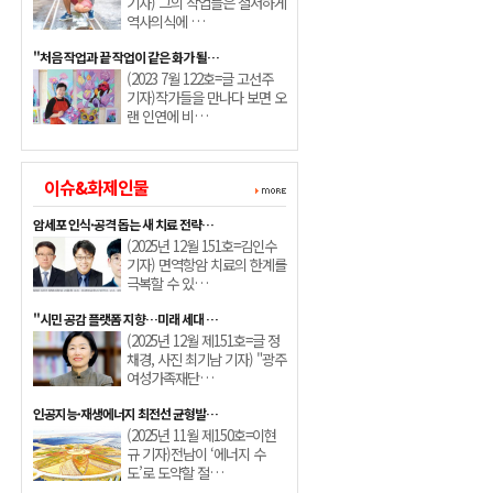
기자) 그의 작업들은 철저하게
역사의식에 …
"처음 작업과 끝 작업이 같은 화가 될…
(2023 7월 122호=글 고선주
기자)작가들을 만나다 보면 오
랜 인연에 비…
이슈&화제인물
암세포 인식·공격 돕는 새 치료 전략…
(2025년 12월 151호=김인수
기자) 면역항암 치료의 한계를
극복할 수 있…
"시민 공감 플랫폼 지향…미래 세대 …
(2025년 12월 제151호=글 정
채경, 사진 최기남 기자) "광주
여성가족재단…
인공지능·재생에너지 최전선 균형발…
(2025년 11월 제150호=이현
규 기자)전남이 ‘에너지 수
도’로 도약할 절…