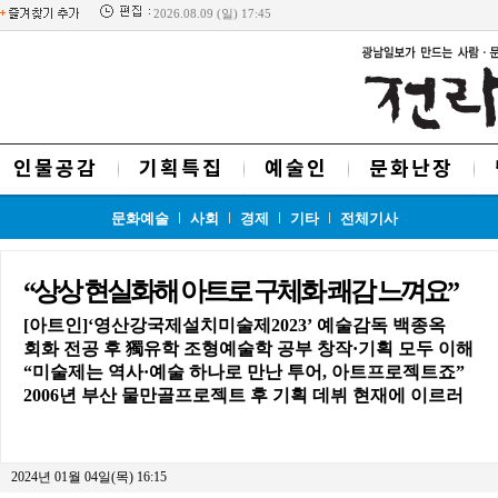
2026.08.09 (일) 17:45
인물공감
기획특집
예술인
문화난장
문화예술
사회
경제
기타
전체기사
“상상 현실화해 아트로 구체화 쾌감 느껴요”
[아트인]‘영산강국제설치미술제2023’ 예술감독 백종옥
회화 전공 후 獨유학 조형예술학 공부 창작·기획 모두 이해
“미술제는 역사·예술 하나로 만난 투어, 아트프로젝트죠”
2006년 부산 물만골프로젝트 후 기획 데뷔 현재에 이르러
2024년 01월 04일(목) 16:15