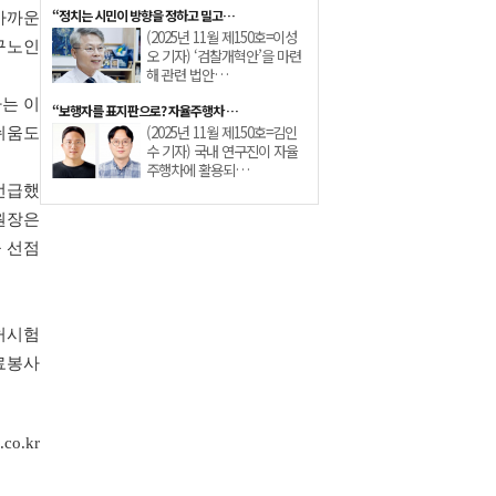
“정치는 시민이 방향을 정하고 밀고…
가까운
(2025년 11월 제150호=이성
구노인
오 기자) ‘검찰개혁안’을 마련
해 관련 법안…
는 이
“보행자를 표지판으로? 자율주행차 …
(2025년 11월 제150호=김인
쉬움도
수 기자) 국내 연구진이 자율
주행차에 활용되…
언급했
원장은
 선점
허시험
료봉사
co.kr