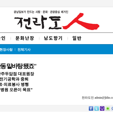
술인
문화난장
남도향기
일반
현장사람
전체기사
동 밑바탕 됐죠"
 광주두암점 대표원장
 전기공학과 중퇴
료·의료봉사 병행
 병원 오픈이 목표”
전라도인 admin@jldin.co