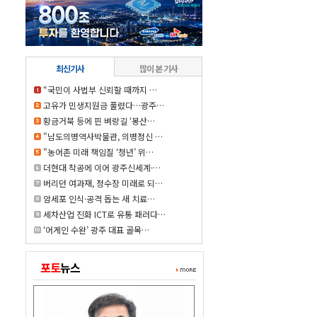
최신기사
많이 본 기사
“국민이 사법부 신뢰할 때까지 …
고유가 민생지원금 풀렸다…광주…
황금거북 등에 핀 벼랑길 ‘봉산…
"남도의병역사박물관, 의병정신 …
"농어촌 미래 책임질 ‘청년’ 위…
더현대 착공에 이어 광주신세계·…
버리던 여과재, 정수장 미래로 되…
암세포 인식·공격 돕는 새 치료…
세차산업 진화 ICT로 유통 패러다…
‘어게인 수완’ 광주 대표 골목…
포토
뉴스