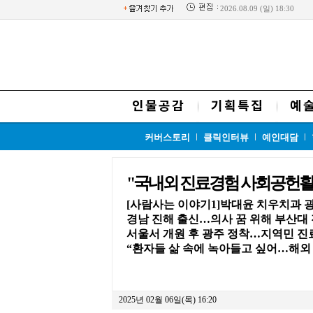
2026.08.09 (일) 18:30
인물공감
기획특집
예
커버스토리
클릭인터뷰
예인대담
"국내외 진료경험 사회공헌활
[사람사는 이야기1]박대윤 치우치과
경남 진해 출신…의사 꿈 위해 부산대
서울서 개원 후 광주 정착…지역민 진
“환자들 삶 속에 녹아들고 싶어…해외
2025년 02월 06일(목) 16:20