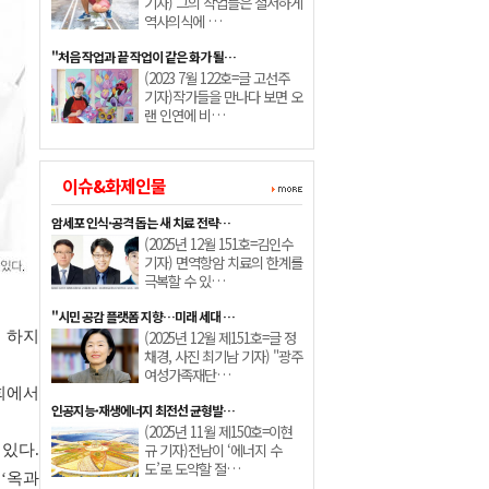
기자) 그의 작업들은 철저하게
역사의식에 …
"처음 작업과 끝 작업이 같은 화가 될…
(2023 7월 122호=글 고선주
기자)작가들을 만나다 보면 오
랜 인연에 비…
이슈&화제인물
암세포 인식·공격 돕는 새 치료 전략…
(2025년 12월 151호=김인수
기자) 면역항암 치료의 한계를
극복할 수 있…
"시민 공감 플랫폼 지향…미래 세대 …
리 하지
(2025년 12월 제151호=글 정
채경, 사진 최기남 기자) "광주
여성가족재단…
회에서
인공지능·재생에너지 최전선 균형발…
(2025년 11월 제150호=이현
규 기자)전남이 ‘에너지 수
있다.
도’로 도약할 절…
‘옥과