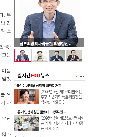
. 특
남 진
력의 소
"남도의병역사박물관, 의병정신 …
초·중·
 그는
 마음
실시간
HOT
뉴스
고 말했
“국민이 사법부 신뢰할 때까지 개혁…
(2026년 5월 제156더불어민
를 오
주당 사법개혁특별위원장인
백혜련 의원은 3…
서 나
고유가 민생지원금 풀렸다…광주·전…
(2026년 5월 제156호=글 이현
 우연
규 기자, 사진 최기남 기자)중
동 정세 장기…
도 많아