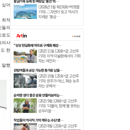
황금거북 등에 핀 벼랑길 ‘봉산’의…
 싶어
(2026년 5월 제156호=박정렬
기자) △자연이 빚고 역사가
지켜온 ‘황금…
 최적
민들의
Art
in
치료도
과의사
“상상 현실화해 아트로 구체화 쾌감…
도 한
(2023 11월 126호=글 고선주
기자) 지역 미술판에서의 기획
자는 여전히…
 말했
관람객들과 공감 가능한 화가로 남을…
(2023 10월 125호=글 고선주
기자) 광주가 아닌, 화순 능주
라는 곳에서…
순박한 생각 좋은 문화 만들어보자는…
(2023 9월 124호=글 고선주
기자) ‘더불어, 함께’를 뜻하는
순우리말…
작업들이 역사적 기억 깨우는 수단 됐…
(2023 8월 123호=글 고선주