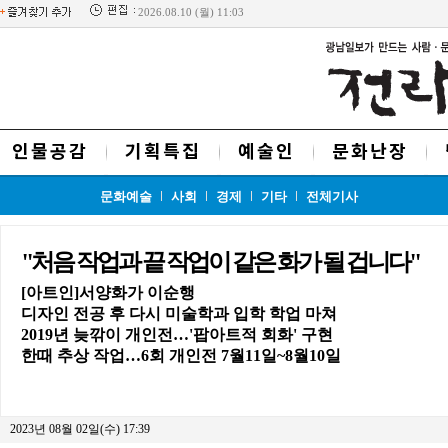
2026.08.10 (월) 11:03
인물공감
기획특집
예술인
문화난장
문화예술
사회
경제
기타
전체기사
"처음 작업과 끝 작업이 같은 화가 될 겁니다"
[아트인]서양화가 이순행
디자인 전공 후 다시 미술학과 입학 학업 마쳐
2019년 늦깎이 개인전…'팝아트적 회화' 구현
한때 추상 작업…6회 개인전 7월11일~8월10일
2023년 08월 02일(수) 17:39