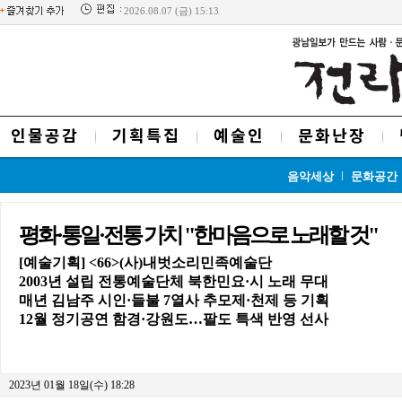
2026.08.07 (금) 15:13
인물공감
기획특집
예술인
문화난장
음악세상
문화공간
평화·통일·전통 가치 "한마음으로 노래할 것"
[예술기획] <66>(사)내벗소리민족예술단
2003년 설립 전통예술단체 북한민요·시 노래 무대
매년 김남주 시인·들불 7열사 추모제·천제 등 기획
12월 정기공연 함경·강원도…팔도 특색 반영 선사
2023년 01월 18일(수) 18:28