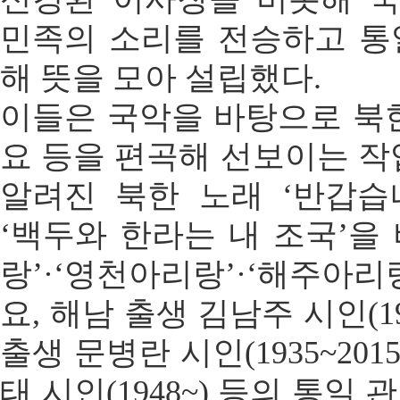
민족의 소리를 전승하고 통
해 뜻을 모아 설립했다.
이들은 국악을 바탕으로 북
요 등을 편곡해 선보이는 작
알려진 북한 노래 ‘반갑습니
‘백두와 한라는 내 조국’을
랑’·‘영천아리랑’·‘해주아리
요, 해남 출생 김남주 시인(19
출생 문병란 시인(1935~201
태 시인(1948~) 등의 통일