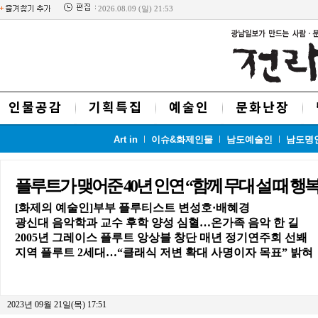
2026.08.09 (일) 21:53
인물공감
기획특집
예술인
문화난장
Art in
이슈&화제인물
남도예술인
남도명
플루트가 맺어준 40년 인연 “함께 무대 설 때 행
[화제의 예술인]부부 플루티스트 변성호·배혜경
광신대 음악학과 교수 후학 양성 심혈…온가족 음악 한 길
2005년 그레이스 플루트 앙상블 창단 매년 정기연주회 선봬
지역 플루트 2세대…“클래식 저변 확대 사명이자 목표” 밝혀
2023년 09월 21일(목) 17:51