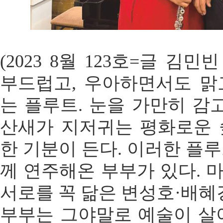
(2023 8월 123호=글 김
부드럽고, 우아하면서도 맑
는 플루트. 눈을 가만히 감
산새가 지저귀는 평화로운 
한 기분이 든다. 이러한 플루
께 연주해온 부부가 있다. 
서로를 꼭 닮은 변성호·배혜
부부는 그야말로 예술이 살아