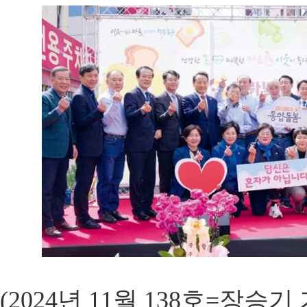
(2024년 11월 138호=장승기