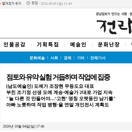
2026.08.09 (일) 11:44
인물공감
기획특집
예술인
문화난장
문화예술
사회
경제
기타
전체기사
점토와 유약 실험 거듭하며 작업에 집중
[남도예술인] 도예가 조장현 무등도요 대표
부친 조기정 선생 도예 계승·예술가 2대로 가업 지속
"늘 다른 것 만들어야…‘고현’ 명칭 오랫동안 남기를"
아빠 노릇하며 작업 병행·올 연말 개인전시 계획도
2020년 10월 04일(일) 17:46