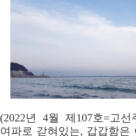
(2022년 4월 제107호=고
여파로 갇혀있는, 갑갑함은